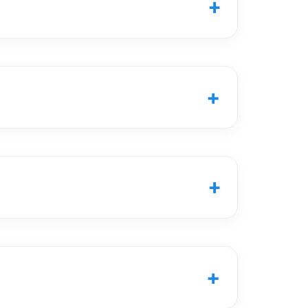
+
+
+
+