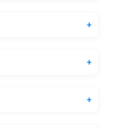
+
+
+