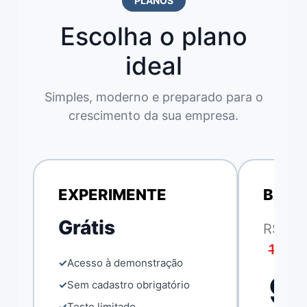
PLANOS
Escolha o plano
ideal
Simples, moderno e preparado para o
crescimento da sua empresa.
EXPERIMENTE
BÁSI
Grátis
R$
120,0
Acesso à demonstração
9
Sem cadastro obrigatório
Teste limitado