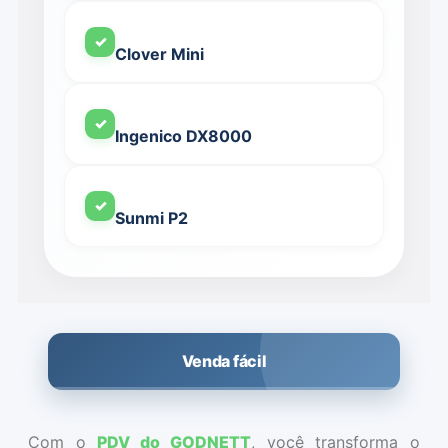
✓
Clover Mini
✓
Ingenico DX8000
✓
Sunmi P2
Venda fácil
Com o
PDV do GODNETT
, você transforma o