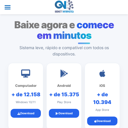
Baixe agora e
comece
em minutos
Sistema leve, rápido e compatível com todos os
dispositivos.
Computador
Android
iOS
+ de 12.158
+ de 15.375
+ de
10.394
Windows 10/11
Play Store
App Store
Download
Download
Download