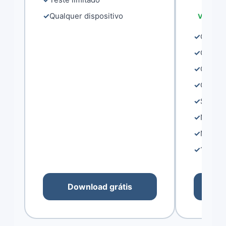
Qualquer dispositivo
Valor pr
Gerenc
Gerenc
Gestão
Gestão
Sinali
NFC e 
Mesas
1 Dispo
Download grátis